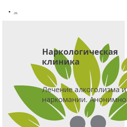
→
Наркологическая
клиника
Лечение алкоголизма и
наркомании. Анонимно