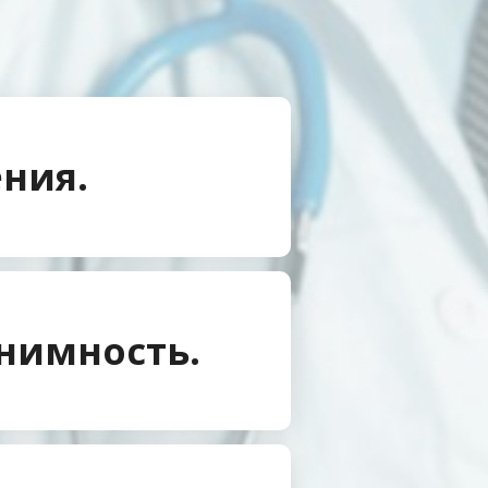
ния.
нимность.