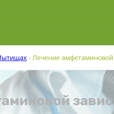
 Мытищах
-
Лечение амфетаминовой
аминовой завис