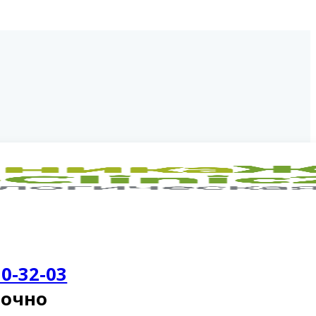
30-32-03
точно