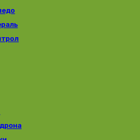
педо
ераль
итрол
и
едрона
ки