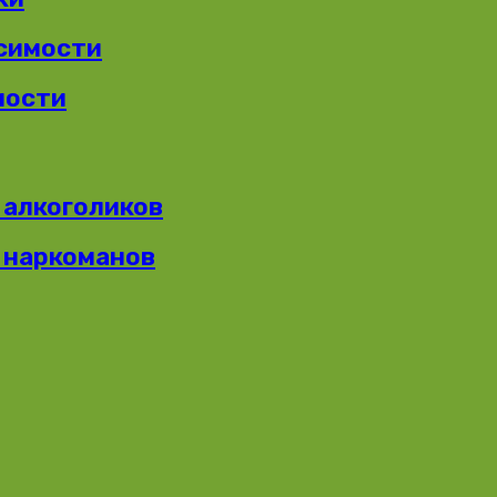
симости
мости
 алкоголиков
 наркоманов